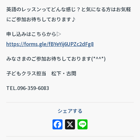
英語のレッスンってどんな感じ？と気になる方はお気軽
にご参加お待ちしております♪
申し込みはこちらから▷
https://forms.gle/fBYeYij6UPZc2dFg8
みなさまのご参加お待ちしております(*^^*)
子どもクラス担当 松下・古閑
TEL.096-359-6083
シェアする
F
X
Li
a
n