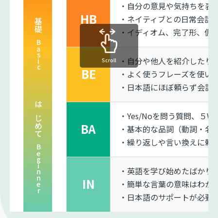
・自分の意見や気持ちを表
HB
・ネイティブとの日常会話
基礎
・イディオム、完了形、仮
Basic
・自分や他人を紹介したり
Scroll
BE
・よく使うフレーズを使い
・日本語にほぼ頼らず会話
はじめて
・Yes/Noを問う質問、５
BA
・基本的な品詞（動詞・名
・繰り返しや言い換えに頼
Beginner
・英語を学び始めたばかり
IN
・簡単な言葉の意味はわか
・日本語のサポートが必要