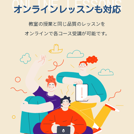
ON
L
INE LESSONS
オンライン
レッスンも対応
教室の授業と同じ品質のレッスンを
オンラインで各コース受講が
可能です。