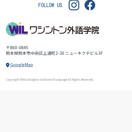
WASHINGTON INSTITUT
FOLLOW US
〒860-0845
熊本県熊本市中央区上通町2-30
ニューキクチビル3F
GoogleMap
Copyright ©Washington institute of language All Rights Reserved.