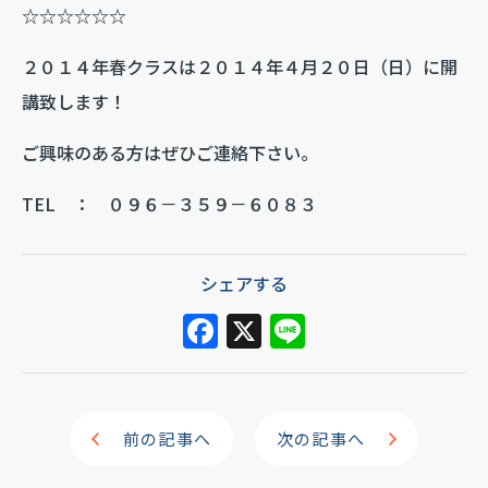
☆☆☆☆☆☆
２０１４年春クラスは２０１４年４月２０日（日）に開
講致します！
ご興味のある方はぜひご連絡下さい。
TEL ： ０９６－３５９－６０８３
シェアする
F
X
Li
a
n
c
e
e
前の記事へ
次の記事へ
b