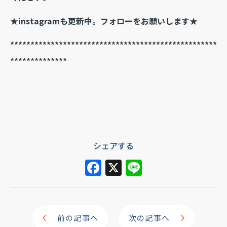
★instagramも更新中。フォローをお願いします★
***************************************************
**************
シェアする
F
X
Li
a
n
c
e
e
前の記事へ
次の記事へ