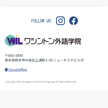
WASHINGTON INSTITUT
FOLLOW US
〒860-0845
熊本県熊本市中央区上通町2-30
ニューキクチビル3F
GoogleMap
Copyright ©Washington institute of language All Rights Reserved.