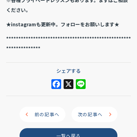
ください。
★instagramも更新中。フォローをお願いします★
***************************************************
**************
シェアする
F
X
Li
a
n
c
e
e
前の記事へ
次の記事へ
b
o
一覧へ戻る