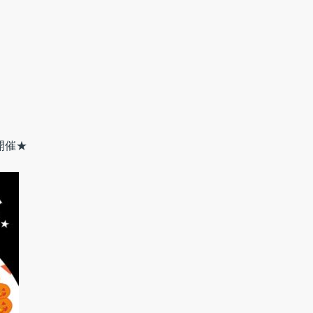
。
開催★