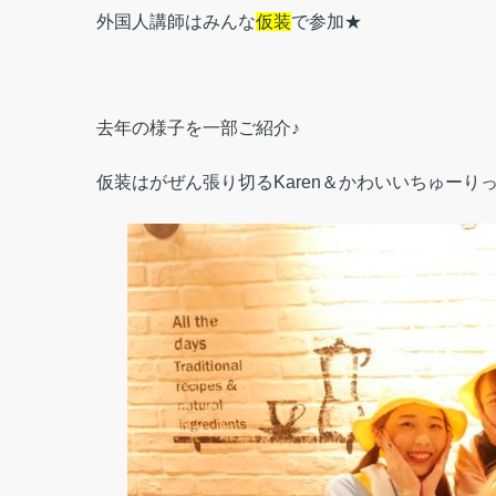
外国人講師はみんな
仮装
で参加★
去年の様子を一部ご紹介♪
仮装はがぜん張り切るKaren＆かわいいちゅーりっ