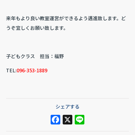
来年もより良い教室運営ができるよう邁進致します。ど
うぞ宜しくお願い致します。
子どもクラス 担当：福野
TEL:
096-353-1889
シェアする
F
X
Li
a
n