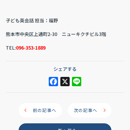
子ども英会話 担当：福野
熊本市中央区上通町2-30 ニューキクチビル3階
TEL:
096-353-1889
シェアする
F
X
Li
a
n
c
e
e
前の記事へ
次の記事へ
b
o