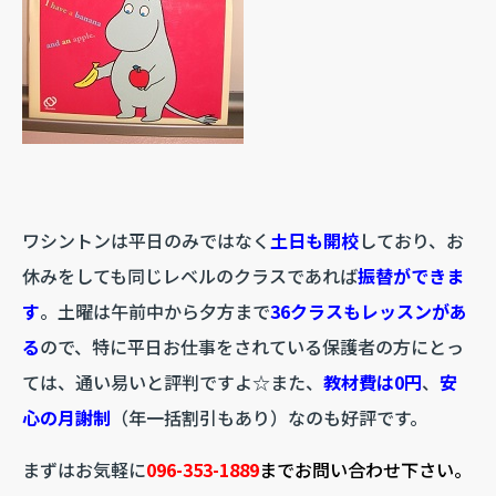
ワシントンは平日のみではなく
土日も開校
しており、お
休みをしても同じレベルのクラスであれば
振替ができま
す
。土曜は午前中から夕方まで
36クラスもレッスンがあ
る
ので、特に平日お仕事をされている保護者の方にとっ
ては、通い易いと評判ですよ☆また、
教材費は0円
、
安
心の月謝制
（年一括割引もあり）なのも好評です。
まずはお気軽に
096-353-1889
までお問い合わせ下さい。