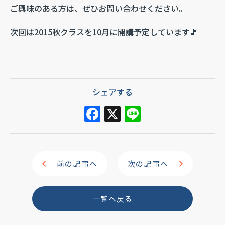
ご興味のある方は、ぜひお問い合わせください。
次回は2015秋クラスを10月に開講予定しています🎵
シェアする
F
X
Li
a
n
c
e
e
前の記事へ
次の記事へ
b
o
一覧へ戻る
o