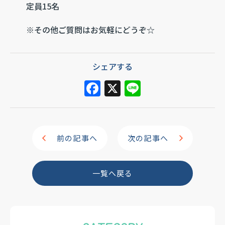
定員15名
※その他ご質問はお気軽にどうぞ☆
シェアする
F
X
Li
a
n
c
e
e
前の記事へ
次の記事へ
b
o
一覧へ戻る
o
k