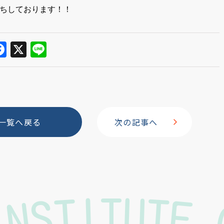
ちしております！！
F
X
Li
a
n
c
e
e
b
一覧へ戻る
次の記事へ
o
o
k