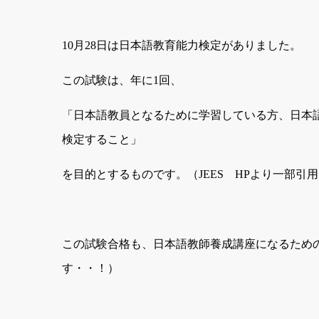
10
月
28
日は日本語教育能力検定がありました。
この試験は、年に
1
回、
「日本語教員となるために学習している方、日本
検定すること」
を目的とするものです。（
JEES
HP
より一部引用
この試験合格も、日本語教師養成講座になるため
す・・！）