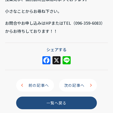
小さなことからお尋ね下さい。
お問合やお申し込みはHPまたはTEL（096-359-6083）
からお待ちしております！！
シェアする
F
X
Li
a
n
c
e
e
前の記事へ
次の記事へ
b
o
一覧へ戻る
o