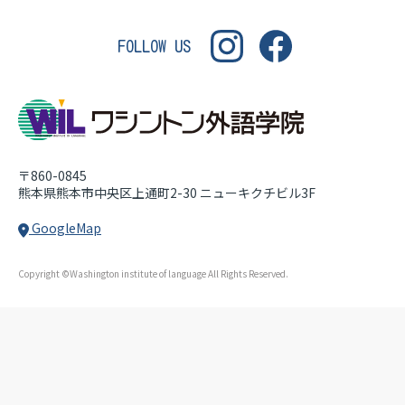
WASHINGTON INSTITUT
FOLLOW US
〒860-0845
熊本県熊本市中央区上通町2-30
ニューキクチビル3F
GoogleMap
Copyright ©Washington institute of language All Rights Reserved.