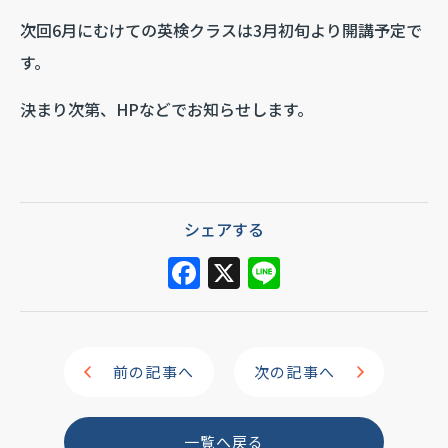
次回6月にむけての英検クラスは3月初旬より開講予定で
す。
決まり次第、HPなどでお知らせします。
シェアする
F
X
Li
a
n
c
e
e
前の記事へ
次の記事へ
b
o
一覧へ戻る