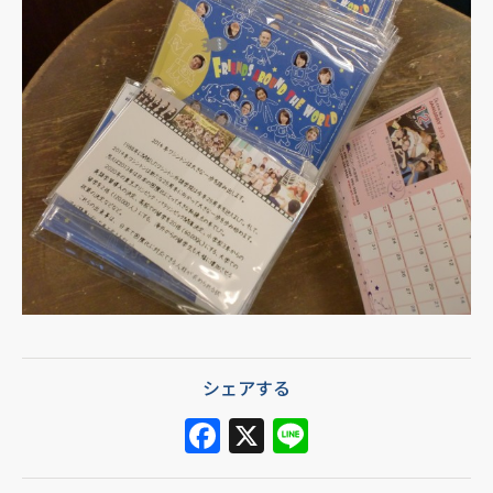
シェアする
F
X
Li
a
n