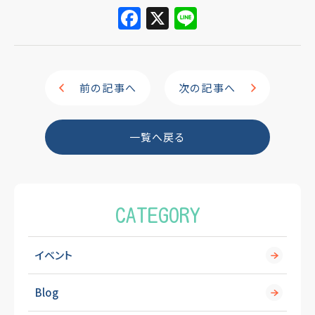
F
X
Li
a
n
c
e
e
前の記事へ
次の記事へ
b
o
一覧へ戻る
o
k
CATEGORY
イベント
Blog