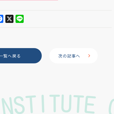
F
X
Li
a
n
c
e
e
b
一覧へ戻る
次の記事へ
o
o
k