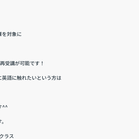
様を対象に
す★
で再受講が可能です！
に英語に触れたいという方は
^^
す。
話クラス