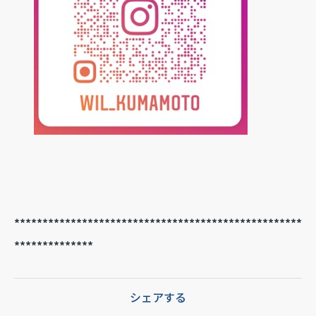
***************************************************
**************
シェアする