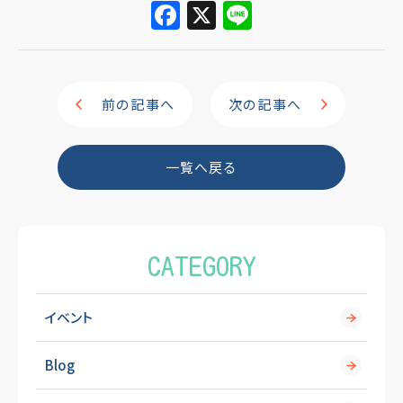
F
X
Li
a
n
c
e
e
前の記事へ
次の記事へ
b
o
一覧へ戻る
o
k
CATEGORY
イベント
Blog