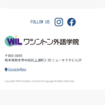
WASHINGTON INSTITUT
FOLLOW US
〒860-0845
熊本県熊本市中央区上通町2-30
ニューキクチビル3F
GoogleMap
Copyright ©Washington institute of language All Rights Reserved.