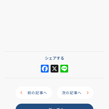
シェアする
F
X
Li
a
n
c
e
e
前の記事へ
次の記事へ
b
o