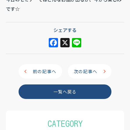
です☆
シェアする
F
X
Li
a
n
c
e
e
前の記事へ
次の記事へ
b
o
一覧へ戻る
o
k
CATEGORY