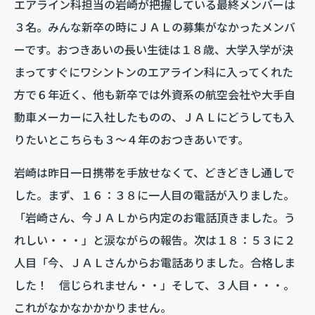
エアライン科担当の岩崎が把握している最終メンバーは
３名。みんな新卒の時にＪＡＬの募集がなかったメンバ
ーです。おつきあいの長い生徒は１８歳、大学入学が決
まってすぐにワシントンのエアライン科に入ってくれた
方で６年近く、他も新卒では外資系の航空会社や大手自
動車メーカーに入社したものの、ＪＡＬにどうしても入
りたいとこちらも３～４年のおつきあいです。
岩崎は昨日一日携帯を手放せなくて、どきどきし通しで
した。まず、１６：３８に一人目の電話が入りました。
「岩崎さん、今ＪＡＬから内定のお電話頂きました。う
れしい・・・」と涙ながらの報告。次は１８：５３に２
人目「今、ＪＡＬさんからお電話ありました。合格しま
した！ 信じられません・・」そして、３人目・・・。
これがなかなかかかりません。