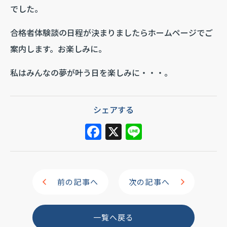
でした。
合格者体験談の日程が決まりましたらホームページでご
案内します。お楽しみに。
私はみんなの夢が叶う日を楽しみに・・・。
シェアする
F
X
Li
a
n
c
e
e
前の記事へ
次の記事へ
b
o
一覧へ戻る