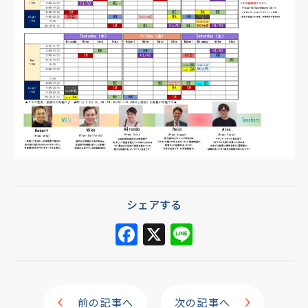
シェアする
F
X
Li
a
n
c
e
e
前の記事へ
次の記事へ