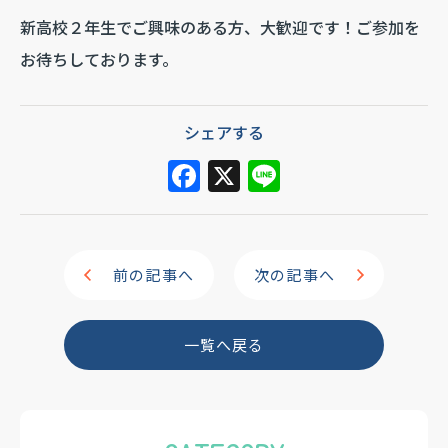
新高校２年生でご興味のある方、大歓迎です！ご参加を
お待ちしております。
シェアする
F
X
Li
a
n
c
e
e
前の記事へ
次の記事へ
b
o
一覧へ戻る
o
k