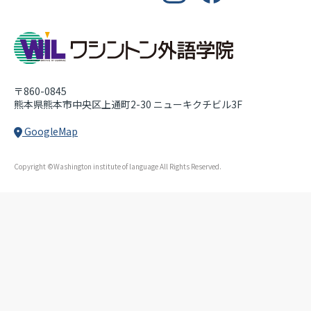
WASHINGTON INSTITUT
〒860-0845
熊本県熊本市中央区上通町2-30
ニューキクチビル3F
GoogleMap
Copyright ©Washington institute of language All Rights Reserved.