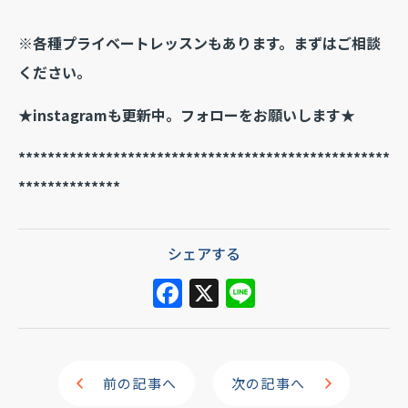
※各種プライベートレッスンもあります。まずはご相談
ください。
★instagramも更新中。フォローをお願いします★
***************************************************
**************
シェアする
F
X
Li
a
n
c
e
e
前の記事へ
次の記事へ