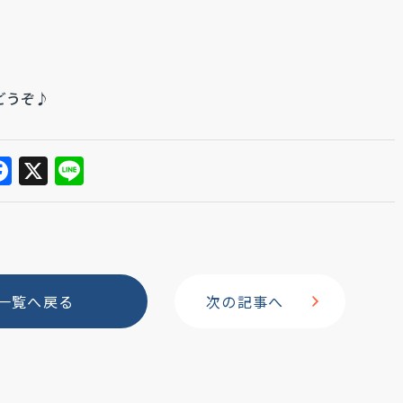
。
。
どうぞ♪
F
X
Li
a
n
c
e
e
b
一覧へ戻る
次の記事へ
o
o
k