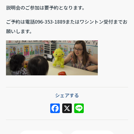
説明会のご参加は要予約となります。
ご予約は電話096-353-1889またはワシントン受付までお
願いします。
シェアする
F
X
Li
a
n
c
e