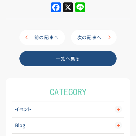
F
X
Li
a
n
c
e
e
前の記事へ
次の記事へ
b
o
一覧へ戻る
o
k
CATEGORY
イベント
Blog