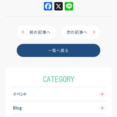
F
X
Li
a
n
c
e
e
前の記事へ
次の記事へ
b
o
一覧へ戻る
o
k
CATEGORY
イベント
Blog