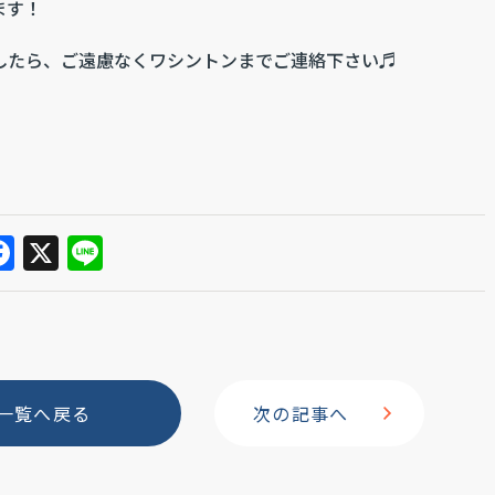
ます！
したら、ご遠慮なくワシントンまでご連絡下さい♬
F
X
Li
a
n
c
e
e
b
一覧へ戻る
次の記事へ
o
o