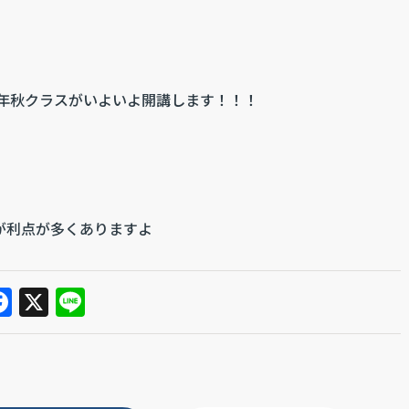
4年秋クラスがいよいよ開講します！！！
が利点が多くありますよ
F
X
Li
a
n
c
e
e