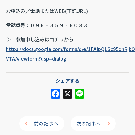
お申込み／電話またはWEB(下記URL)
電話番号：０９６‐３５９‐６０８３
▷ 参加申し込みはコチラから
https://docs.google.com/forms/d/e/1FAIpQLSc95dnRj
VTA/viewform?usp=dialog
シェアする
F
X
Li
a
n
c
e
e
前の記事へ
次の記事へ
b