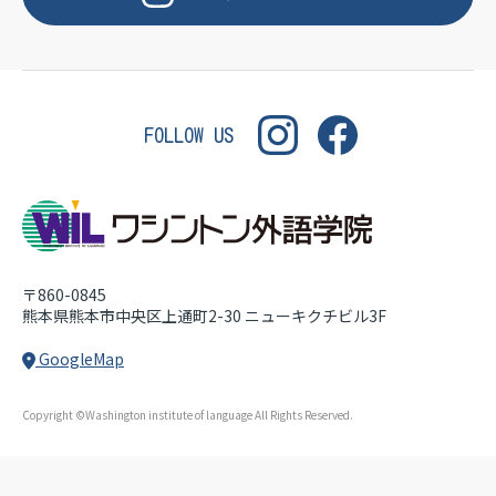
OF LANGUAGE
WASHINGTON INSTITU
FOLLOW US
〒860-0845
熊本県熊本市中央区上通町2-30
ニューキクチビル3F
GoogleMap
Copyright ©Washington institute of language All Rights Reserved.