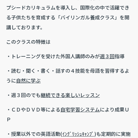
プシードカリキュラムを導入し、国際化の中で活躍でき
る子供たちを育成する「バイリンガル養成クラス」を開
講しております。
このクラスの特徴は
・トレーニングを受けた外国人講師のみが
週３回
指導
・読む・聞く・書く・話すの４技能を母語を習得するよ
うに
自然に学ぶ
・週３回のでも
継続できる楽しいレッスン
・ＣＤやＤＶＤ等による
自宅学習システム
により成果Ｕ
Ｐ
・授業以外での英語活動(
ｲﾝｸﾞﾘｯｼｭｷｬﾝﾌﾟ
)も定期的に実施