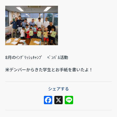
8月のｲﾝｸﾞﾘｯｼｭｷｬﾝﾌﾟ ﾍﾟﾝﾊﾟﾙ活動
米デンバーからきた学生とお手紙を書いたよ！
シェアする
F
X
Li
a
n
c
e