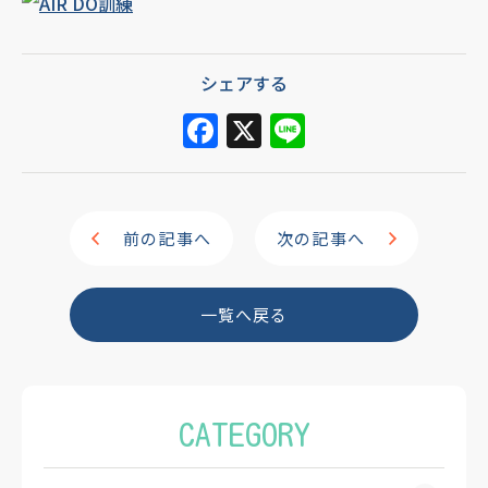
シェアする
F
X
Li
a
n
c
e
e
前の記事へ
次の記事へ
b
o
一覧へ戻る
o
k
CATEGORY