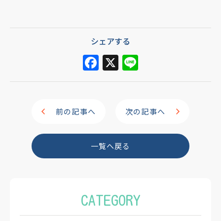
シェアする
F
X
Li
a
n
c
e
e
前の記事へ
次の記事へ
b
o
一覧へ戻る
o
k
CATEGORY