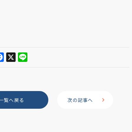
F
X
Li
a
n
c
e
e
b
一覧へ戻る
次の記事へ
o
o
k