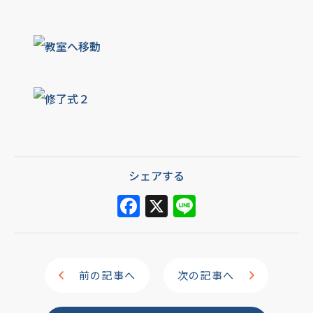
シェアする
F
X
Li
a
n
c
e
e
前の記事へ
次の記事へ
b