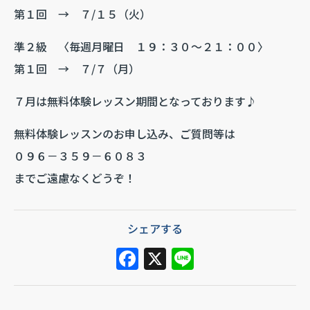
第１回 → ７/１５（火）
準２級 〈毎週月曜日 １９：３０～２１：００〉
第１回 → ７/７（月）
７月は無料体験レッスン期間となっております♪
無料体験レッスンのお申し込み、ご質問等は
０９６－３５９－６０８３
までご遠慮なくどうぞ！
シェアする
F
X
Li
a
n
c
e