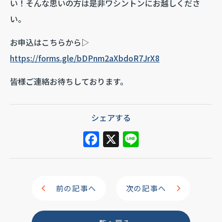
い！そんな思いの方は是非ワシントンにお越しくださ
い。
お申込はこちらから▷
https://forms.gle/bDPnm2aXbdoR7JrX8
皆様ご連絡お待ちしております。
シェアする
F
X
Li
a
n
c
e
e
前の記事へ
次の記事へ
b
o