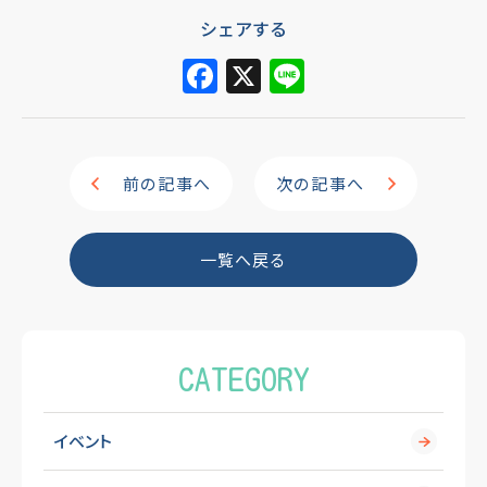
シェアする
F
X
Li
a
n
c
e
e
前の記事へ
次の記事へ
b
o
一覧へ戻る
o
k
CATEGORY
イベント