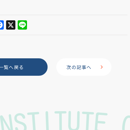
F
X
Li
a
n
c
e
e
b
一覧へ戻る
次の記事へ
o
o
k