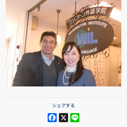
シェアする
F
X
Li
a
n