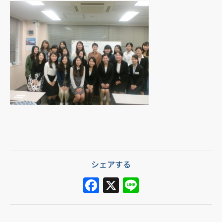
シェアする
F
X
Li
a
n
c
e