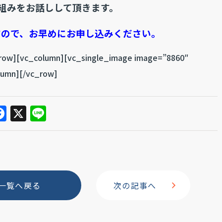
り組みをお話しして頂きます。
すので、お早めにお申し込みください。
_row][vc_column][vc_single_image image=”8860″
lumn][/vc_row]
F
X
Li
a
n
c
e
e
b
一覧へ戻る
次の記事へ
o
o