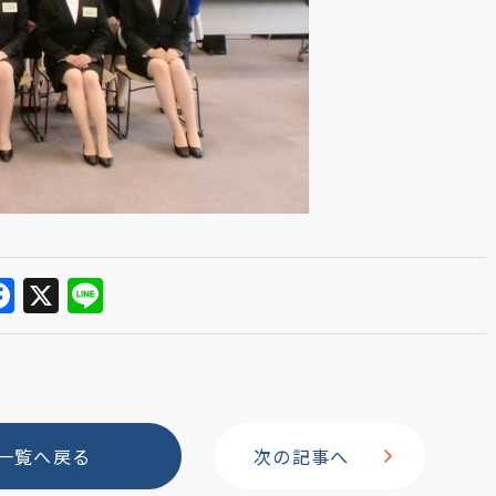
F
X
Li
a
n
c
e
e
b
一覧へ戻る
次の記事へ
o