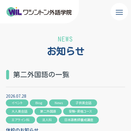
NEWS
お知らせ
第二外国語の一覧
2026.07.28
イベント
Blog
News
子供英会話
大人英会話
第二外国語
受験・資格コース
エアライン科
法人科
日本語教師養成講座
休校のお知らせ