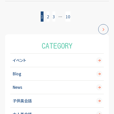
投
1
2
3
…
10
稿
の
CATEGORY
ペ
イベント
ー
Blog
ジ
News
送
子供英会話
り