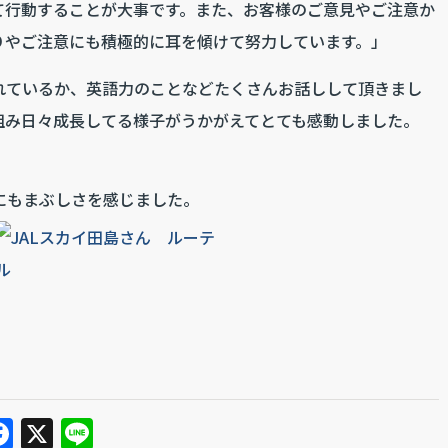
て行動することが大事です。また、お客様のご意見やご注意か
りやご注意にも積極的に耳を傾けて努力しています。」
れているか、英語力のことなどたくさんお話しして頂きまし
組み日々成長してる様子がうかがえてとても感動しました。
にもまぶしさを感じました。
F
X
Li