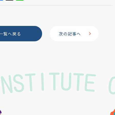
a
n
c
e
e
b
一覧へ戻る
次の記事へ
o
o
INSTITUTE
k