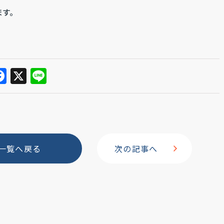
ます。
F
X
Li
a
n
c
e
e
b
一覧へ戻る
次の記事へ
o
o
k