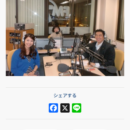
シェアする
F
X
Li
a
n
c
e