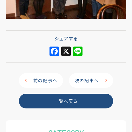
シェアする
F
X
Li
a
n
c
e
e
前の記事へ
次の記事へ
b
o
一覧へ戻る
o
k