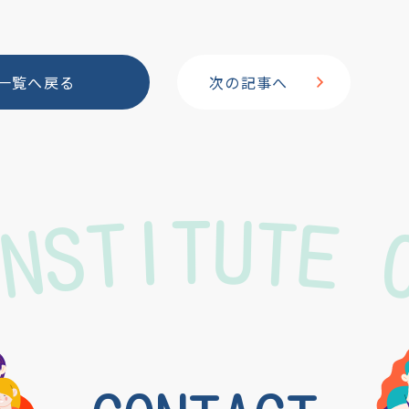
c
e
e
b
一覧へ戻る
次の記事へ
o
o
INSTITUTE 
k